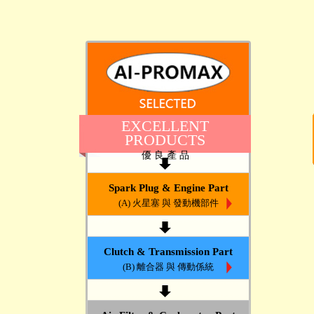
EXCELLENT
PRODUCTS
優 良 產 品
Spark Plug & Engine Part
(A) 火星塞 與 發動機部件
Clutch & Transmission Part
(B) 離合器 與 傳動係統