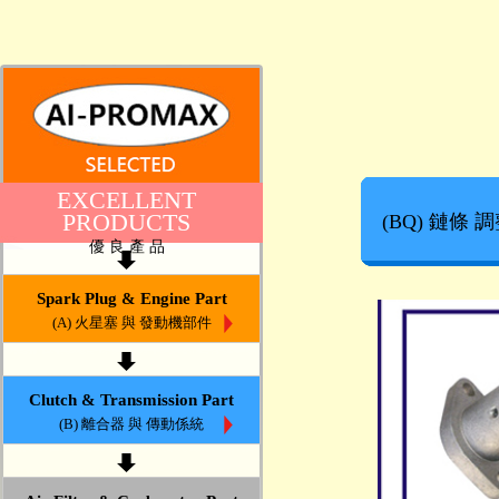
EXCELLENT
PRODUCTS
(BQ) 鏈條 
優 良 產 品
Spark Plug & Engine Part
(A) 火星塞 與 發動機部件
Clutch & Transmission Part
(B) 離合器 與 傳動係統