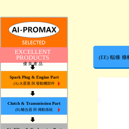
EXCELLENT
PRODUCTS
(EE) 輻條 條
優 良 產 品
Spark Plug & Engine Part
(A) 火星塞 與 發動機部件
Clutch & Transmission Part
(B) 離合器 與 傳動係統