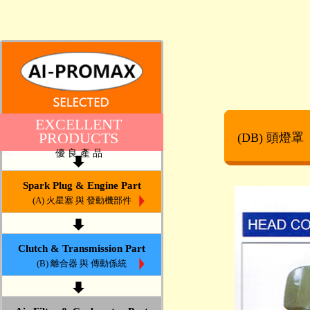
EXCELLENT
PRODUCTS
(DB) 頭燈罩
優 良 產 品
Spark Plug & Engine Part
(A) 火星塞 與 發動機部件
Clutch & Transmission Part
(B) 離合器 與 傳動係統