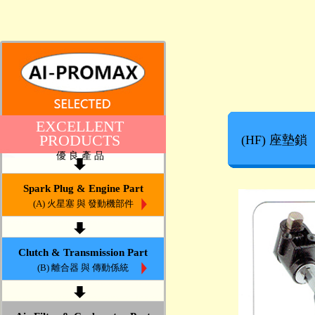
EXCELLENT
PRODUCTS
(HF) 座墊鎖
優 良 產 品
Spark Plug & Engine Part
(A) 火星塞 與 發動機部件
Clutch & Transmission Part
(B) 離合器 與 傳動係統