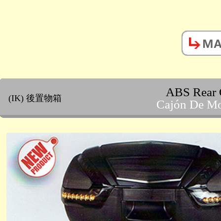
ABS Rear 
(IK) 後置物箱
Cajón De Mo