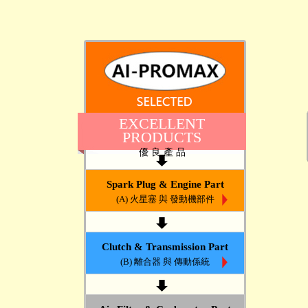
EXCELLENT
PRODUCTS
優 良 產 品
Spark Plug & Engine Part
(A) 火星塞 與 發動機部件
Clutch & Transmission Part
(B) 離合器 與 傳動係統