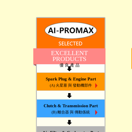
EXCELLENT
PRODUCTS
優 良 產 品
Spark Plug & Engine Part
(A) 火星塞 與 發動機部件
Clutch & Transmission Part
(B) 離合器 與 傳動係統