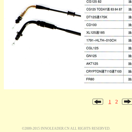
1
2
©2009-2015 INNOLEADER.CN ALL RIGHTS RESERVED.