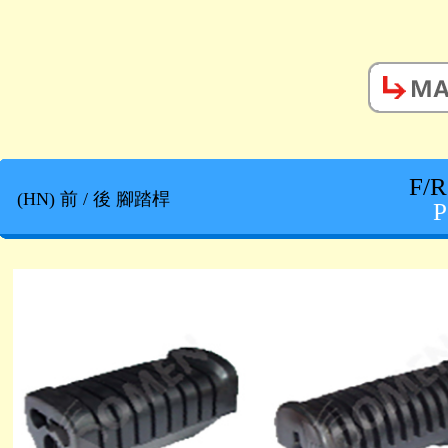
F/R
(HN) 前 / 後 腳踏桿
P