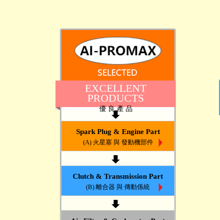
EXCELLENT
PRODUCTS
優 良 產 品
Spark Plug & Engine Part
(A) 火星塞 與 發動機部件
Clutch & Transmission Part
(B) 離合器 與 傳動係統