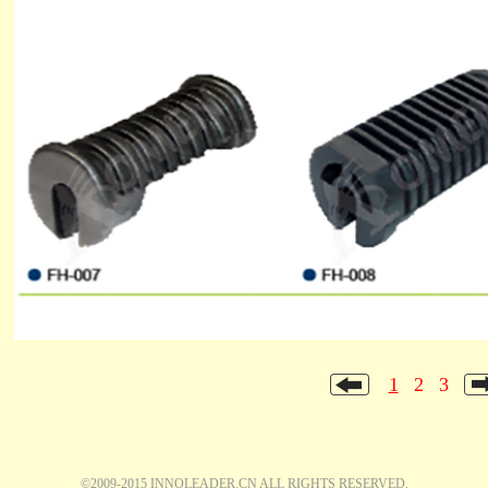
1
2
3
©2009-2015 INNOLEADER.CN ALL RIGHTS RESERVED.