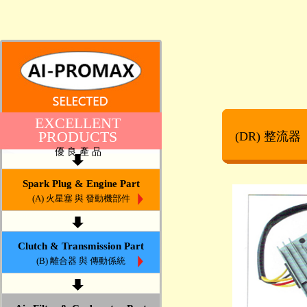
EXCELLENT
PRODUCTS
(DR) 整流器
優 良 產 品
Spark Plug & Engine Part
(A) 火星塞 與 發動機部件
Clutch & Transmission Part
(B) 離合器 與 傳動係統